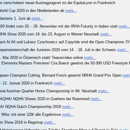
verschoben/ neuer Austragungsort ist die EquitaLyon in Frankreich
rld Cup 2020 in den Niederlanden ab
mehr...
ndestens 1. Juni ab
mehr...
0 findet vom 20. - 28. November mit der IRHA Futurity in Italien statt
mehr..
RHA Show 2020 vom 19. bis 23. August in Wiener Neustadt
mehr...
Black At All und Lukasz Czechowicz auf Copyride sind die Open Champions 
pameisterschaft der Junioren 2020 vom 14. - 18. Juli in der Schweiz
mehr...
Mai 2020 in Österreich statt/ Teaservideo online
mehr...
Elementa Masters Premiere/ Cira Baeck gewinnt die 50.000 USD Freestyle R
opean Champion Cutting, Bernard Fonck gewinnt NRHA Grand Prix Open
mehr
 12. Januar 2020 in Frankreich
mehr...
ional Austrian Quarter Horse Championship in Wr. Neustadt
mehr...
ed AQHA/ NQHA Shows 2020 in Grathem bei Roermond
mehr...
HA/ NQHA Dutch Championship 2019
mehr...
 Whiz mit einer 229/ alle Ergebnisse
mehr...
in Show 2019 in Regstrup
mehr...