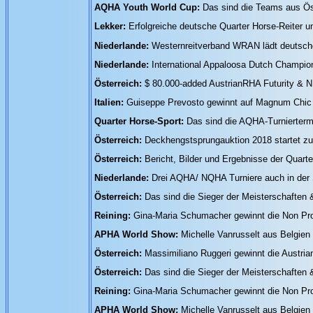
AQHA Youth World Cup:
Das sind die Teams aus Ös
Lekker:
Erfolgreiche deutsche Quarter Horse-Reiter 
Niederlande:
Westernreitverband WRAN lädt deutsche 
Niederlande:
International Appaloosa Dutch Champio
Österreich:
$ 80.000-added AustrianRHA Futurity & 
Italien:
Guiseppe Prevosto gewinnt auf Magnum Chic
Quarter Horse-Sport:
Das sind die AQHA-Turnierterm
Österreich:
Deckhengstsprungauktion 2018 startet z
Österreich:
Bericht, Bil
der und Ergebnisse der Quarte
Niederlande:
Drei AQHA/ NQHA Turniere auch in der S
Österreich:
Das sind die Sieger der Meisterschaften 
Reining:
Gina-Maria Schumacher gewinnt die Non Pro 
APHA World Show:
Michelle Vanrusselt aus Belgie
Österreich:
Massimiliano Ruggeri gewinnt die Austria
Österreich:
Das sind die Sieger der Meisterschaften 
Reining:
Gina-Maria Schumacher gewinnt die Non Pro 
APHA World Show:
Michelle Vanrusselt aus Belgie