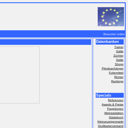
Besucher online
Datenbanken
Trainer
Ställe
Züchter
Ställe
Shops
Pferdeanhänger
Futtermittel
Richter
Rankings
Specials
Referenzen
Awards & Preise
Fragebogen
Webstatistiken
Gästebuch
Kleinanzeigenmarkt
Grußkartenversand