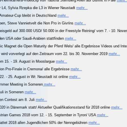
-Helmkamera-Videoclip von Tabitha Sternberg Allen auf Dunnit In Pale
mehr..
y L4, Sylvia Rzepka die L3 in Wiener Neustadt
mehr...
 Amateur-Cup bleibt in Deutschland
mehr...
n, Steve Vannietvelt die Non Pro in Givrins
mehr...
isgeld auf 300.000 USD/ 50.000 in der Freestyle Reining/ vom 7. - 10. Nov
 den USA oder Saudi-Arabien stattfinden
mehr...
c Magnet die Open Maturity der Pferd Wels/ alle Ergebnisse Videos und Int
ty wird vorverlegt auf den Zeitraum vom 22. bis 30. November 2019
mehr...
m 15. - 19. August in Mooslargue
mehr...
on Pro-Finale in Cremona/ alle Ergebnisse
mehr...
2. - 25. August in Wr. Neustadt ist online
mehr...
mmer Meeting in Someren
mehr...
uli in Someren
mehr...
n Contest am 8. Juli
mehr...
020 in Dänemark statt/ Aktueller Qualifikationsstand für 2018 online
mehr...
uestrian Games 2018 vom 12. - 15. September in Tyron/ USA
mehr...
attet 2018 allen Jugendlichen 50% der Nenngebühren
mehr...