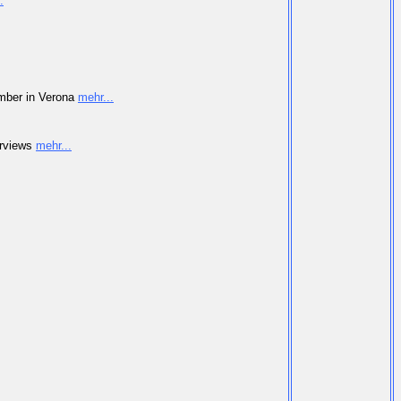
.
ember in Verona
mehr...
erviews
mehr...