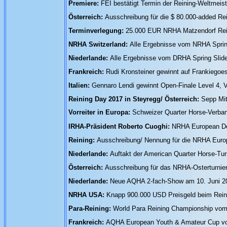
Premiere:
FEI bestätigt Termin der Reining-Weltmeis
Österreich:
Ausschreibung für die $ 80.000-added Re
Terminverlegung:
25.000 EUR NRHA Matzendorf Rei
NRHA Switzerland:
Alle Ergebnisse vom NRHA Sprin
Niederlande:
Alle Ergebnisse vom DRHA Spring Slid
Frankreich:
Rudi Kronsteiner gewinnt auf Frankiego
Italien:
Gennaro Lendi gewinnt Open-Finale Level 4, 
Reining Day 2017 in Steyregg/ Österreich:
Sepp Mit
Vorreiter in Europa:
Schweizer Quarter Horse-Verban
IRHA-Präsident Roberto Cuoghi:
NRHA European Der
Reining:
Ausschreibung/ Nennung für die NRHA Europe
Niederlande:
Auftakt der American Quarter Horse-Tur
Österreich:
Ausschreibung für das NRHA-Osterturnier
Niederlande:
Neue AQHA 2-fach-Show am 10. Juni 2
NRHA USA:
Knapp 900.000 USD Preisgeld beim Reini
Para-Reining:
World Para Reining Championship vom 4
Frankreich:
AQHA European Youth & Amateur Cup vom 