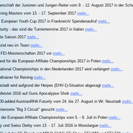
terschaft der Junioren und Jungen Reiter vom 9. - 12. August 2017 in der Sc
ning Masters vom 13. - 17. September 2017
mehr...
n European Youth Cup 2017 in Frankreich/ Spendenaufruf
mehr...
ity - das sind die Turniertermine 2017 in Italien
mehr...
die Saison 2017
mehr...
 sind neu im Team
mehr...
e FEI-Meisterschaften 2017 vor
mehr...
and für die European Affiliate Championships 2017 in Polen
mehr...
national Championships in den Niederlanden 2017 wird verlängert
mehr...
ltrainer für Reining
mehr...
adt wird aufgrund der Herpes (EHV-1)-Situation abgesagt
mehr...
g-Meister 2016 auf Guns Apocalypse Shok
mehr...
000-added AustrianRHA Futurity vom 24. bis 27. August in Wr. Neustadt
mehr..
erserie "Big 3 Circuit" gesucht
mehr...
die European Affiliate Championships vom 5. - 9. Juli in Polen
mehr...
und Swiss Derby vom 13. - 17. Juli 2016 in Mooslargue
mehr...