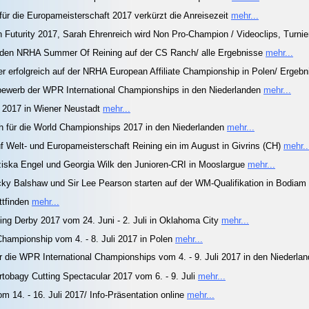
ür die Europameisterschaft 2017 verkürzt die Anreisezeit
mehr...
n Futurity 2017, Sarah Ehrenreich wird Non Pro-Champion / Videoclips, Turni
 den NRHA Summer Of Reining auf der CS Ranch/ alle Ergebnisse
mehr...
erfolgreich auf der NRHA European Affiliate Championship in Polen/ Ergeb
ewerb der WPR International Championships in den Niederlanden
mehr...
r 2017 in Wiener Neustadt
mehr...
ich für die World Championships 2017 in den Niederlanden
mehr...
 Welt- und Europameisterschaft Reining ein im August in Givrins (CH)
mehr..
ziska Engel und Georgia Wilk den Junioren-CRI in Mooslargue
mehr...
cky Balshaw und Sir Lee Pearson starten auf der WM-Qualifikation in Bodiam
ttfinden
mehr...
ng Derby 2017 vom 24. Juni - 2. Juli in Oklahoma City
mehr...
e Championship vom 4. - 8. Juli 2017 in Polen
mehr...
 die WPR International Championships vom 4. - 9. Juli 2017 in den Niederla
tobagy Cutting Spectacular 2017 vom 6. - 9. Juli
mehr...
14. - 16. Juli 2017/ Info-Präsentation online
mehr...