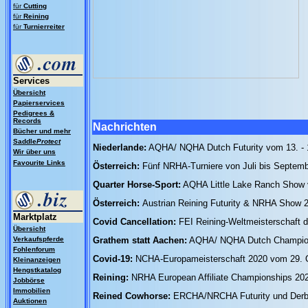
für
Cutting
für
Reining
für
Turnierreiter
Services
Übersicht
Papierservices
Pedigrees &
Records
Nachrichten
Bücher und mehr
Saddle
Protect
Niederlande:
AQHA/ NQHA Dutch Futurity vom 13. -
Wir über uns
Favourite Links
Österreich:
Fünf NRHA-Turniere von Juli bis Septemb
Quarter Horse-Sport:
AQHA Little Lake Ranch Show vo
Österreich:
Austrian Reining Futurity & NRHA Show 2
Marktplatz
Covid Cancellation:
FEI Reining-Weltmeisterschaft 
Übersicht
Verkaufspferde
Grathem statt Aachen:
AQHA/ NQHA Dutch Champions
Fohlenforum
Covid-19:
NCHA-Europameisterschaft 2020 vom 29. Ok
Kleinanzeigen
Hengstkatalog
Reining:
NRHA European Affiliate Championships 20
Jobbörse
Immobilien
Reined Cowhorse:
ERCHA/NRCHA Futurity und Derby
Auktionen