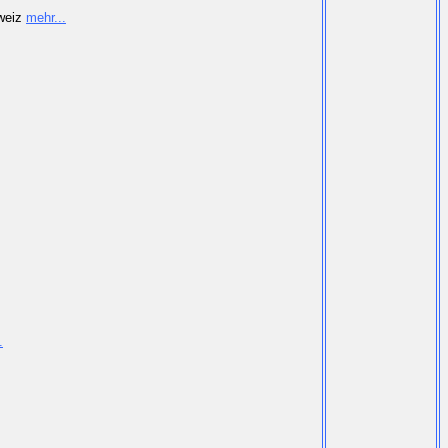
hweiz
mehr...
.