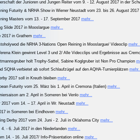
terschaft der Junioren und Jungen Reiter vom 9. - 12. August 2017 in der Sc
ining Futurity & NRHA Show in Wiener Neustadt vom 23. bis 26. August 201
ning Masters vom 13. - 17. September 2017
mehr...
g Slide 2017 in Mooslargue
mehr...
e 2017 in Grathem
mehr...
estoholywod die NRHA 3-Nations Open Reining in Mooslargue/ Videoclip
mehr..
Verena Klein gewinnt Level 3 und 2/ Alle Videcclips und Ergebnisse aus Cre
tmannsgruber holt Trophy-Sattel, Sabine Koglgruber ist Non Pro Champion
me
d SQHA verbietet ab sofort Schlaufzügel auf den AQHA-Turnierplätzen
mehr.
by 2017 soll in Kreuth bleiben
mehr...
an Futurity vom 25. März bis 1. April in Cremona (Italien)
mehr...
niersaison am 2. April in Someren bei Venlo
mehr...
 2017 vom 14. – 17. April in Wr. Neustadt
mehr...
017 in Someren bei Eindhoven
mehr...
ng Derby 2017 vom 24. Juni - 2. Juli in Oklahoma City
mehr...
. - 6. Juli 2017 in den Niederlanden
mehr...
14. - 16. Juli 2017/ Info-Präsentation online
mehr...