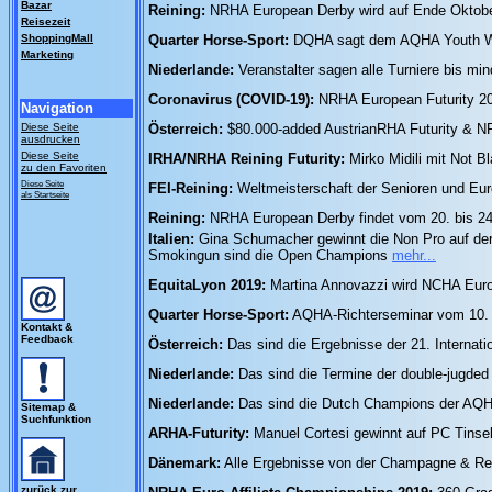
Bazar
Reining:
NRHA European Derby wird auf Ende Oktober 
Reisezeit
ShoppingMall
Quarter Horse-Sport:
DQHA sagt dem AQHA Youth Wo
Marketing
Niederlande:
Veranstalter sagen alle Turniere bis mi
Coronavirus (COVID-19):
NRHA European Futurity 202
Navigation
Diese Seite
Österreich:
$80.000-added AustrianRHA Futurity & N
ausdrucken
Diese Seite
IRHA/NRHA Reining Futurity:
Mirko Midili mit Not 
zu den Favoriten
Diese Seite
FEI-Reining:
Weltmeisterschaft der Senioren und Euro
als Startseite
Reining:
NRHA European Derby findet vom 20. bis 24. 
Italien:
Gina Schumacher gewinnt die Non Pro auf der 
Smokingun sind die Open Champions
mehr...
EquitaLyon 2019:
Martina Annovazzi wird NCHA Eur
Quarter Horse-Sport:
AQHA-Richterseminar vom 10. -
Kontakt &
Feedback
Österreich:
Das sind die Ergebnisse der 21. Internat
Niederlande:
Das sind die Termine der double-jugd
Niederlande:
Das sind die Dutch Champions der AQ
Sitemap &
Suchfunktion
ARHA-Futurity:
Manuel Cortesi gewinnt auf PC Tinsel
Dänemark:
Alle Ergebnisse von der Champagne & Re
zurück zur