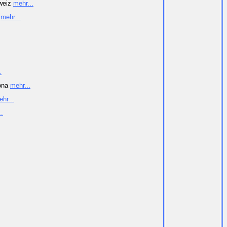
hweiz
mehr...
7
mehr...
.
mona
mehr...
hr...
..