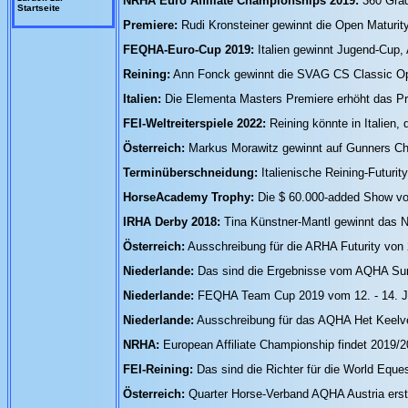
NRHA Euro Affiliate Championships 2019:
360 Grad
Startseite
Premiere:
Rudi Kronsteiner gewinnt die Open Maturit
FEQHA-Euro-Cup 2019:
Italien gewinnt Jugend-Cup,
Reining:
Ann Fonck gewinnt die SVAG CS Classic Ope
Italien:
Die Elementa Masters Premiere erhöht das Pre
FEI-Weltreiterspiele 2022:
Reining könnte in Italien,
Österreich:
Markus Morawitz gewinnt auf Gunners Chi
Terminüberschneidung:
Italienische Reining-Futuri
HorseAcademy Trophy:
Die $ 60.000-added Show vo
IRHA Derby 2018:
Tina Künstner-Mantl gewinnt das N
Österreich:
Ausschreibung für die ARHA Futurity von 2
Niederlande:
Das sind die Ergebnisse vom AQHA Su
Niederlande:
FEQHA Team Cup 2019 vom 12. - 14. J
Niederlande:
Ausschreibung für das AQHA Het Keelve
NRHA:
European Affiliate Championship findet 2019/2
FEI-Reining:
Das sind die Richter für die World Eq
Österreich:
Quarter Horse-Verband AQHA Austria erst