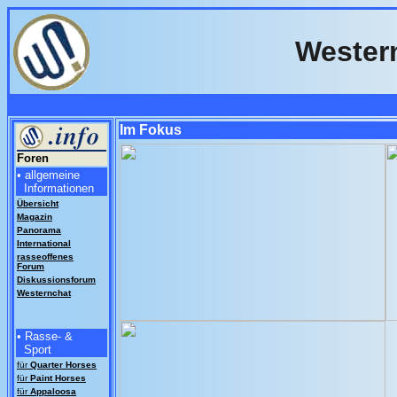
Western
Im Fokus
Foren
• allgemeine
Informationen
Übersicht
Magazin
Panorama
International
rasseoffenes
Forum
Diskussionsforum
Westernchat
• Rasse- &
Sport
für
Quarter
Horses
für
Paint Horses
für
Appaloosa