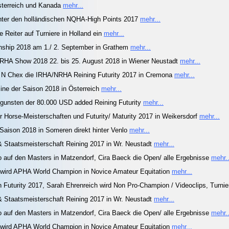
terreich und Kanada
mehr...
unter den holländischen NQHA-High Points 2017
mehr...
Reiter auf Turniere in Holland ein
mehr...
nship 2018 am 1./ 2. September in Grathem
mehr...
NRHA Show 2018 22. bis 25. August 2018 in Wiener Neustadt
mehr...
 N Chex die IRHA/NRHA Reining Futurity 2017 in Cremona
mehr...
ine der Saison 2018 in Österreich
mehr...
ugunsten der 80.000 USD added Reining Futurity
mehr...
r Horse-Meisterschaften und Futurity/ Maturity 2017 in Weikersdorf
mehr...
aison 2018 in Someren direkt hinter Venlo
mehr...
& Staatsmeisterschaft Reining 2017 in Wr. Neustadt
mehr...
auf den Masters in Matzendorf, Cira Baeck die Open/ alle Ergebnisse
mehr..
n wird APHA World Champion in Novice Amateur Equitation
mehr...
n Futurity 2017, Sarah Ehrenreich wird Non Pro-Champion / Videoclips, Turni
& Staatsmeisterschaft Reining 2017 in Wr. Neustadt
mehr...
auf den Masters in Matzendorf, Cira Baeck die Open/ alle Ergebnisse
mehr..
n wird APHA World Champion in Novice Amateur Equitation
mehr...