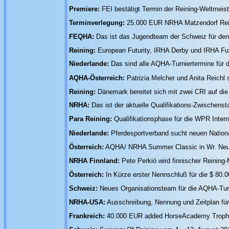
Premiere:
FEI bestätigt Termin der Reining-Weltmeis
Terminverlegung:
25.000 EUR NRHA Matzendorf Rei
FEQHA:
Das ist das Jugendteam der Schweiz für de
Reining:
European Futurity, IRHA Derby und IRHA Futur
Niederlande:
Das sind alle AQHA-Turniertermine für 
AQHA-Österreich:
Patrizia Melcher und Anita Reichl
Reining:
Dänemark bereitet sich mit zwei CRI auf di
NRHA:
Das ist der aktuelle Qualifikations-Zwischenst
Para Reining:
Qualifikationsphase für die WPR Inter
Niederlande:
Pferdesportverband sucht neuen Nationa
Österreich:
AQHA/ NRHA Summer Classic in Wr. Neust
NRHA Finnland:
Pete Perkiö wird finnischer Reinin
Österreich:
In Kürze erster Nennschluß für die $ 80.
Schweiz:
Neues Organisationsteam für die AQHA-Turni
NRHA-USA:
Ausschreibung, Nennung und Zeitplan für 
Frankreich:
40.000 EUR added HorseAcademy Trophy 