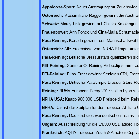
Appaloosa-Sport:
Neuer Austragungsort Zduchovice f
Österreich:
Massimiliano Ruggeri gewinnt die Austria
Schweiz:
Morey Fisk gewinnt auf Chicks Smokingun
Frauenpower:
Ann Fonck und Gina-Maria Schumacher 
Para-Reining:
Kanada gewinnt den Mannschaftswettb
Österreich:
Alle Ergebnisse vom NRHA Pfingstturnie
Para-Reining:
Britische Dressurstars qualifizieren s
FEI-Reining:
Summer Of Reining-Videoclip stimmt auf
FEI-Reining:
Elias Ernst gewinnt Senioren-CRI, Fran
Para-Reining:
Britische Paralympic-Dressur-Stars Ri
Reining:
NRHA European Derby 2017 soll in Lyon sta
NRHA USA:
Knapp 900.000 USD Preisgeld beim Reini
NRHA:
Das ist der Zeitplan für die European Affiliat
Para-Reining:
Das sind die zwei deutschen Teams für
Ungarn:
Ausschreibung für die 14.500 USD added Hor
Frankreich:
AQHA European Youth & Amateur Cup vom 