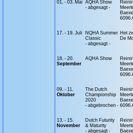
01. - 03. Mai
AQHA Show
Reini
- abgesagt -
Meert
Baex
6096 
17. - 19. Juli
NQHA Summer
Het z
Classic
De Mo
- abgesagt -
18. - 20
.
AQHA Show
Reini
September
Meert
Baex
6096 
09. - 11
.
The Dutch
Reini
Oktober
Championship
Meert
2020
Baex
- abgebrochen -
6096 
13. - 15
.
Dutch Futurity
Reini
November
& Maturity
Meert
- abgesagt -
Baex