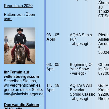
Ahren
Regelbuch 2020
10
14532
Pattern zum Üben
OT Sc
uvm.
03. - 05.
AQHA Sun &
Pferd
April
Fun
Alsfel
- abgesagt -
An de
5
36304
03. - 05.
Beginning Of
Chro
April
Year Show
Im Di
Ihr Termin auf
- verlegt -
8770
wittelsbuerger.com
Schreiben Sie uns,
wir veröffentlichen es
14. - 19.
AQHA/ VWB
Gut M
gerne an dieser Stelle:
April
Bavarian
Kreut
info@wittelsbuerger.de
Spring Classic
9228
- abgesagt -
Riede
Das war die Saison