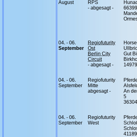
August
RPS
Hunac
- abgesagt -
6639
Mande
Orme
04. - 06.
Regiofuturity
Horse
September
Ost
Ullbri
Berlin City
Gut Bi
Circuit
Birkho
- abgesagt -
14979
04. - 06.
Regiofuturity
Pferd
September
Mitte
Alsfel
abgesagt -
An de
5
36304
04. - 06.
Regiofuturity
Pferd
September
West
Schlo
Schlo
41189