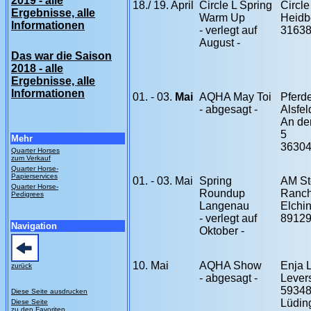
2019 - alle
18
./ 19. April
Circle L Spring
Circl
Ergebnisse, alle
Warm Up
Heidb
Informationen
- verlegt auf
3163
August -
Das war die Saison
2018 - alle
Ergebnisse, alle
Informationen
01. - 03.
Mai
AQHA May Toi
Pferd
- abgesagt -
Alsfel
An de
5
Mehr
36304
Quarter Horses
zum Verkauf
Quarter Horse-
Papierservices
01. - 03. Mai
Spring
AM St
Quarter Horse-
Roundup
Ranc
Pedigrees
Langenau
Elchi
- verlegt auf
89129
Navigation
Oktober -
10. Mai
AQHA Show
Enja L
zurück
- abgesagt -
Lever
5934
Diese Seite ausdrucken
Lüdin
Diese Seite
zu den Favoriten