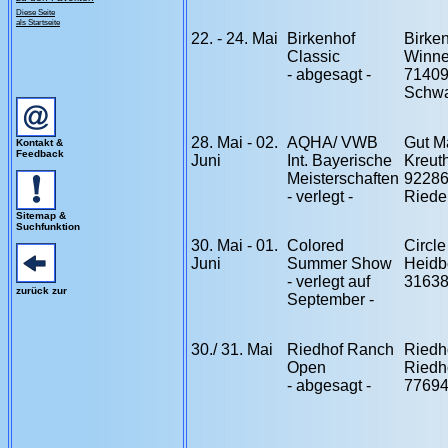
Diese Seite
als Startseite
22. - 24. Mai
Birkenhof
Birke
Classic
Winne
- abgesagt -
7140
Schwa
28. Mai - 02.
AQHA/ VWB
Gut M
Kontakt &
Feedback
Juni
Int. Bayerische
Kreut
Meisterschaften
9228
- verlegt -
Riede
Sitemap &
Suchfunktion
30. Mai - 01.
Colored
Circl
Juni
Summer Show
Heidb
- verlegt auf
3163
zurück zur
September -
30./ 31. Mai
Riedhof Ranch
Riedh
Open
Riedh
- abgesagt -
77694