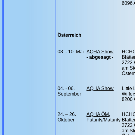
6096 
Österreich
08. - 10. Mai
AQHA Show
HCH
- abgesagt -
Blätte
2722 
am St
Österr
04. - 06.
AQHA Show
Little
September
Wilfer
8200 W
24. – 26.
AQHA ÖM,
HCH
Oktober
Futurity/Maturity
Blätte
2722 
am St