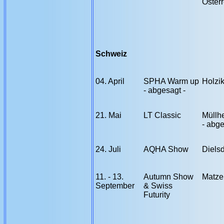
Österr
Schweiz
04. April
SPHA Warm up
Holzi
- abgesagt -
21. Mai
LT Classic
Müllh
- abge
24. Juli
AQHA Show
Diels
11. - 13.
Autumn Show
Matze
September
& Swiss
Futurity