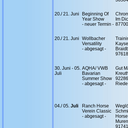
20./ 21. Juni
Beginning Of
Chro
Year Show
Im Di
- neuer Termin -
8770
20./ 21. Juni
Wollbacher
Traini
Versatility
Kayse
- abgesagt -
Braidb
97618
30. Juni - 05.
AQHA/ VWB
Gut M
Juli
Bavarian
Kreut
Summer Show
9228
- abgesagt -
Riede
04./ 05.
Juli
Ranch Horse
Weglö
Verein Classic
Schmi
- abgesagt -
Horse
Muren
9174