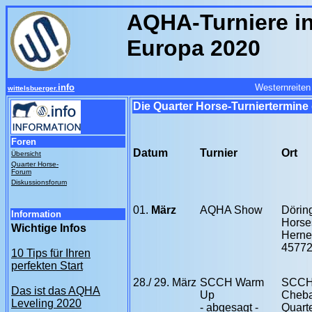
AQHA-Turniere i
Europa 2020
info
Westernreiten
wittelsbuerger.
Die Quarter Horse-Turniertermine
Foren
Datum
Turnier
Ort
Übersicht
Quarter Horse-
Forum
Diskussionsforum
01.
März
AQHA Show
Dörin
Information
Horse
Wichtige Infos
Herne
45772
10 Tips für Ihren
perfekten Start
28./ 29. März
SCCH Warm
SCCH
Das ist das AQHA
Up
Cheb
Leveling 2020
- abgesagt -
Quart