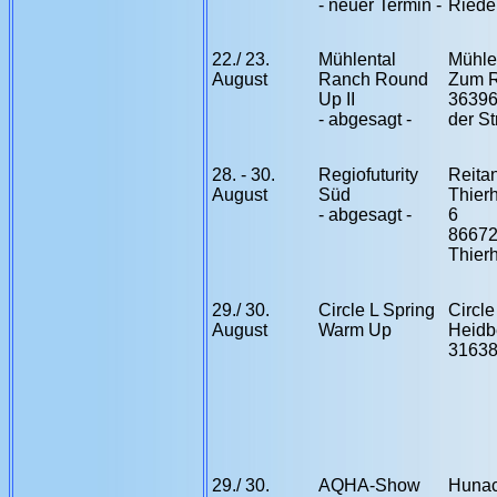
- neuer Termin -
Riede
22./ 23.
Mühlental
Mühle
August
Ranch Round
Zum R
Up II
36396
- abgesagt -
der S
28. - 30.
Regiofuturity
Reita
August
Süd
Thierh
- abgesagt -
6
8667
Thier
29./ 30.
Circle L Spring
Circl
August
Warm Up
Heidb
3163
29./ 30.
AQHA-Show
Hunac