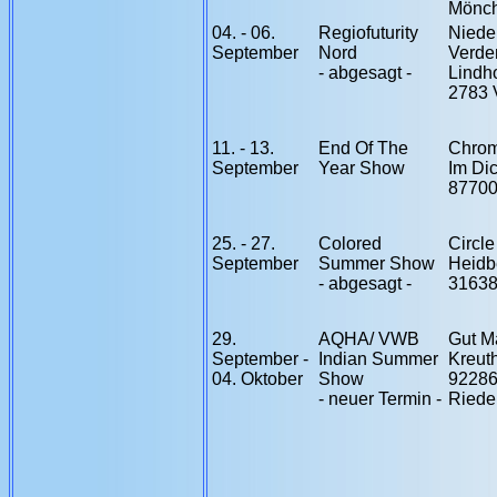
Mönch
04. - 06.
Regiofuturity
Niede
September
Nord
Verde
- abgesagt -
Lindho
2783 V
11. - 13.
End Of The
Chro
September
Year Show
Im Di
8770
25. - 27.
Colored
Circl
September
Summer Show
Heidb
- abgesagt -
3163
29.
AQHA/ VWB
Gut M
September -
Indian Summer
Kreut
04. Oktober
Show
9228
- neuer Termin -
Riede