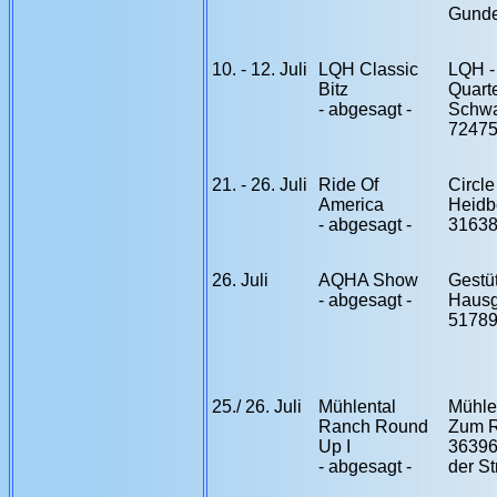
Gunde
10. - 12. Juli
LQH Classic
LQH -
Bitz
Quart
- abgesagt -
Schwa
72475
21
. - 26. Juli
Ride Of
Circl
America
Heidb
- abgesagt -
3163
26. Juli
AQHA Show
Gestü
- abgesagt -
Hausg
51789
25./ 26. Juli
Mühlental
Mühle
Ranch Round
Zum R
Up I
36396
- abgesagt -
der S