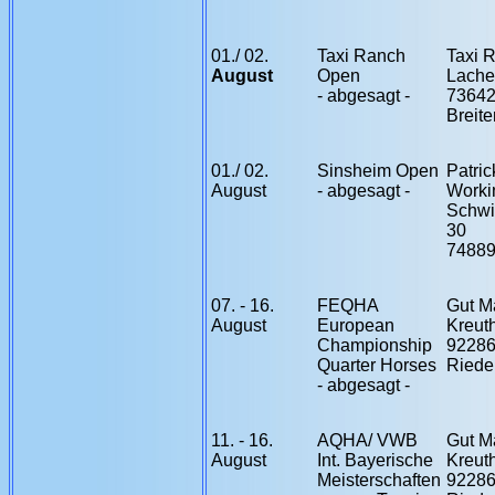
01./ 02.
Taxi Ranch
Taxi 
August
Open
Lache
- abgesagt -
73642
Breite
01./ 02.
Sinsheim Open
Patric
August
- abgesagt -
Worki
Schw
30
74889
07
. - 16.
FEQHA
Gut M
August
European
Kreut
Championship
9228
Quarter Horses
Riede
- abgesagt -
11. - 16.
AQHA/ VWB
Gut M
August
Int. Bayerische
Kreut
Meisterschaften
9228