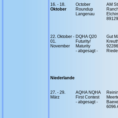
16. - 18.
October
AM St
Oktober
Roundup
Ranc
Langenau
Elchi
89129
22. Oktober -
DQHA Q20
Gut M
01.
Futurity/
Kreut
November
Maturity
9228
- abgesagt -
Riede
Niederlande
27. - 29.
AQHA NQHA
Reini
März
First Contest
Meert
- abgesagt -
Baex
6096 