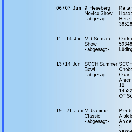
06./ 07.
Juni
9. Heseberg
Reita
Novice Show
Heseb
- abgesagt -
Heseb
38528
11. - 14. Juni
Mid-Season
Ondru
Show
5934
- abgesagt -
Lüdin
13./ 14. Juni
SCCH Summer
SCCH
Bowl
Cheb
- abgesagt -
Quart
Ahren
10
14532
OT Sc
19. - 21. Juni
Midsummer
Pferd
Classic
Alsfel
- abgesagt -
An de
5
36304