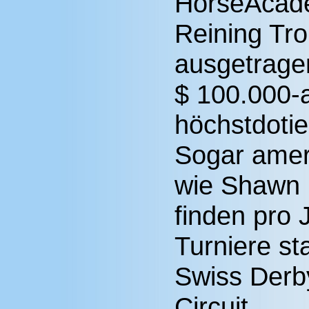
HorseAcade
Reining Tro
ausgetragen
$ 100.000-
höchstdotie
Sogar ameri
wie Shawn F
finden pro 
Turniere st
Swiss Derb
Circuit.