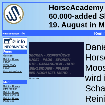
HorseAcademy 
60.000-added S
19. August in 
Reini
info
wittelsbuerger.
Dani
Foren
Hors
Übersicht
Reining Horse-
Forum
Moos
WEG 2006-
Forum
Diskussionsforum
wird
Promotion
Mehr
Scha
Reining Horses
zum Verkauf
Reining Horse-
Papierservices
Rein
Reining Horse-
Pedigrees