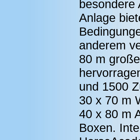
besondere 
Anlage biet
Bedingungen
anderem ver
80 m große
hervorrage
und 1500 Z
30 x 70 m 
40 x 80 m 
Boxen. Inte