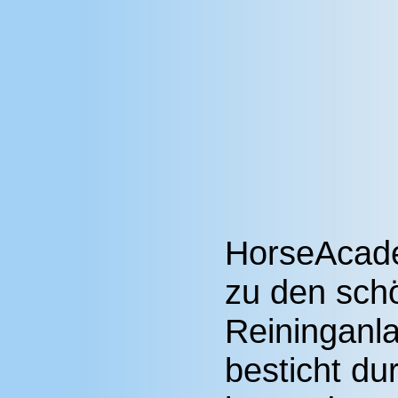
HorseAcade
zu den sch
Reininganl
besticht du