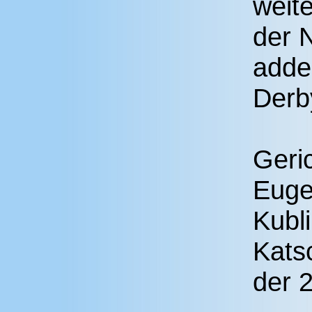
weit
der 
adde
Derb
Geri
Euge
Kubli
Kats
der 2