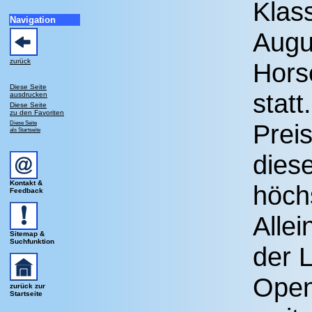
Klas
Navigation
Augus
zurück
Hors
Diese Seite
statt
ausdrucken
Diese Seite
zu den Favoriten
Diese Seite
Preis
als Startseite
diese
Kontakt &
höch
Feedback
Allei
Sitemap &
Suchfunktion
der 
Open
zurück zur
Startseite