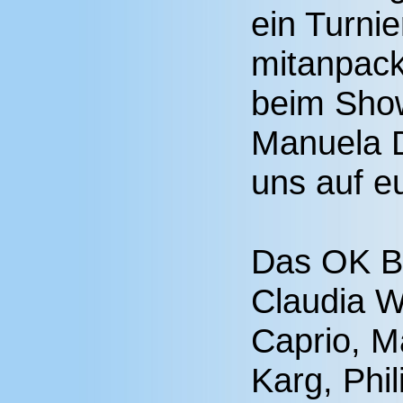
ein Turnie
mitanpackt
beim Show
Manuela D
uns auf e
Das OK B
Claudia W
Caprio, M
Karg, Phi