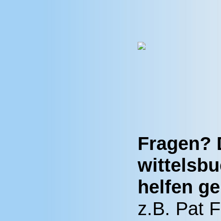
Fragen? 
wittelsb
helfen ge
z.B. Pat F