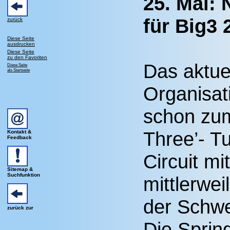
25. Mai: 
für Big3
zurück
Diese Seite
ausdrucken
Diese Seite
zu den Favoriten
Das aktue
Diese Seite
als Startseite
Organisat
schon zum
Three’- T
Kontakt &
Feedback
Circuit mi
Sitemap &
Suchfunktion
mittlerwei
der Schwe
zurück zur
Die Sprin