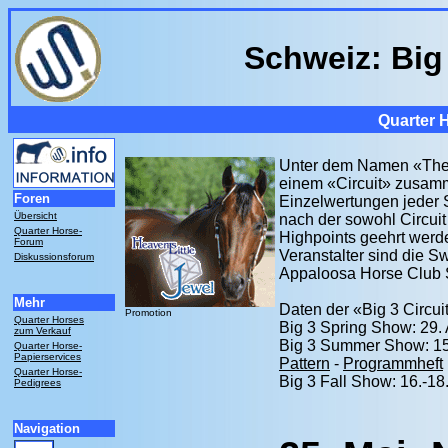
Schweiz: Big 
Quarter 
Unter dem Namen «The B
einem «Circuit» zusam
Foren
Einzelwertungen jeder S
Übersicht
nach der sowohl Circui
Quarter Horse-
Highpoints geehrt werd
Forum
Veranstalter sind die 
Diskussionsforum
Appaloosa Horse Club 
Mehr
Daten der «Big 3 Circuit
Promotion
Quarter Horses
Big 3 Spring Show: 29. A
zum Verkauf
Big 3 Summer Show: 15.
Quarter Horse-
Papierservices
Pattern
-
Programmheft
Quarter Horse-
Big 3 Fall Show: 16.-18
Pedigrees
Navigation