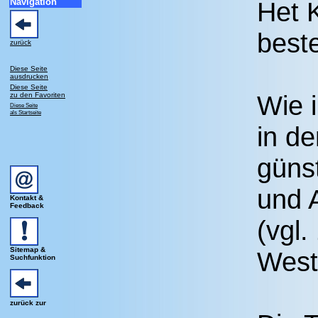
Navigation
Het 
best
zurück
Diese Seite
ausdrucken
Diese Seite
Wie 
zu den Favoriten
Diese Seite
als Startseite
in de
günst
und 
Kontakt &
Feedback
(vgl.
Sitemap &
Westf
Suchfunktion
zurück zur