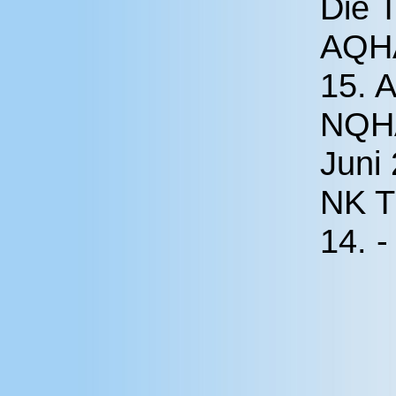
Die 
AQHA
15. A
NQHA
Juni
NK T
14. 