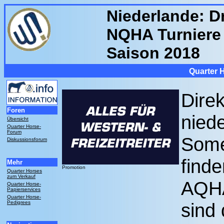
Niederlande: D
NQHA Turniere 
Saison 2018
Quarter 
Direk
Foren
nied
Übersicht
Quarter Horse-
Forum
Some
Diskussionsforum
finde
Mehr
Promotion
Quarter Horses
zum Verkauf
AQHA
Quarter Horse-
Papierservices
Quarter Horse-
Pedigrees
sind