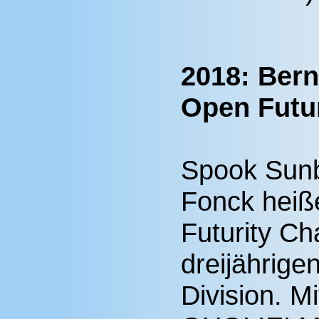
2018: Bern
Open Futu
Spook Sunb
Fonck heiß
Futurity C
dreijährige
Division. M