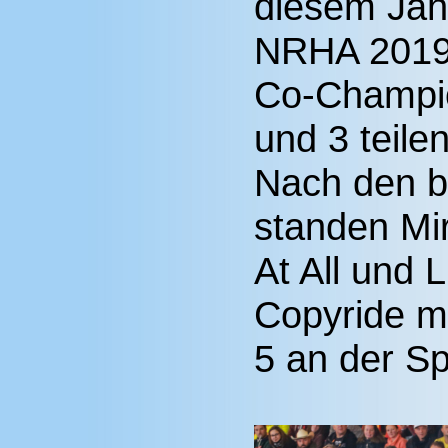
diesem Jah
NRHA 2019 
Co-Champion
und 3 teilen
Nach den b
standen Mir
At All und
Copyride m
5 an der Sp