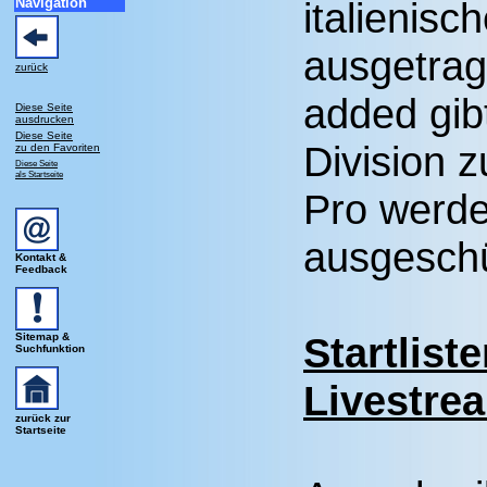
Navigation
italienis
ausgetrag
zurück
added gib
Diese Seite
ausdrucken
Diese Seite
Division z
zu den Favoriten
Diese Seite
als Startseite
Pro werd
ausgeschü
Kontakt &
Feedback
Startlist
Sitemap &
Suchfunktion
Livestre
zurück zur
Startseite