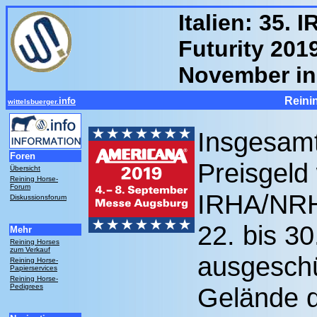
Italien: 35.
Futurity 2019
November i
Reini
info
wittelsbuerger.
Insgesam
Foren
Preisgeld
Übersicht
Reining Horse-
Forum
IRHA/NRH
Diskussionsforum
22. bis 3
Mehr
Reining Horses
zum Verkauf
ausgeschü
Reining Horse-
Papierservices
Reining Horse-
Pedigrees
Gelände 