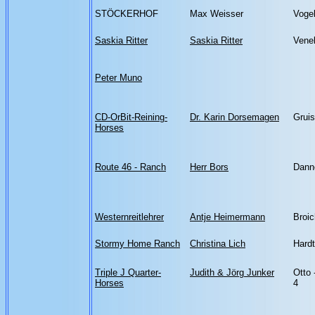
STÖCKERHOF
Max Weisser
Vogel
Saskia Ritter
Saskia Ritter
Vene
Peter Muno
CD-OrBit-Reining-
Dr. Karin Dorsemagen
Grui
Horses
Route 46 - Ranch
Herr Bors
Dann
Westernreitlehrer
Antje Heimermann
Broic
Stormy Home Ranch
Christina Lich
Hardt
Triple J Quarter-
Judith & Jörg Junker
Otto 
Horses
4