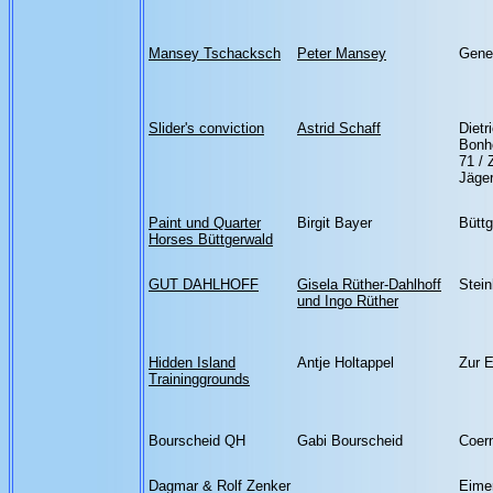
Mansey Tschacksch
Peter Mansey
Gene
Slider's conviction
Astrid Schaff
Dietr
Bonh
71 / 
Jäger
Paint und Quarter
Birgit Bayer
Büttg
Horses Büttgerwald
GUT DAHLHOFF
Gisela Rüther-Dahlhoff
Stein
und Ingo Rüther
Hidden Island
Antje Holtappel
Zur 
Traininggrounds
Bourscheid QH
Gabi Bourscheid
Coer
Dagmar & Rolf Zenker
Eime