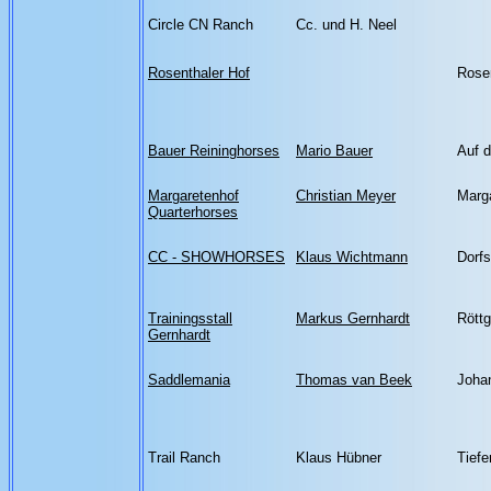
Circle CN Ranch
Cc. und H. Neel
Rosenthaler Hof
Rosen
Bauer Reininghorses
Mario Bauer
Auf d
Margaretenhof
Christian Meyer
Marg
Quarterhorses
CC - SHOWHORSES
Klaus Wichtmann
Dorfs
Trainingsstall
Markus Gernhardt
Röttg
Gernhardt
Saddlemania
Thomas van Beek
Joha
Trail Ranch
Klaus Hübner
Tiefe