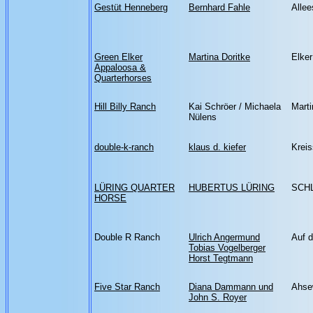
Gestüt Henneberg
Bernhard Fahle
Allee
Green Elker
Martina Doritke
Elker
Appaloosa &
Quarterhorses
Hill Billy Ranch
Kai Schröer / Michaela
Mart
Nülens
double-k-ranch
klaus d. kiefer
Kreis
LÜRING QUARTER
HUBERTUS LÜRING
SCH
HORSE
Double R Ranch
Ulrich Angermund
Auf 
Tobias Vogelberger
Horst Tegtmann
Five Star Ranch
Diana Dammann und
Ahse
John S. Royer