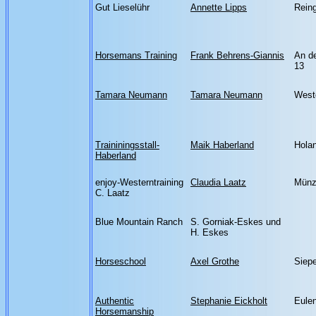
Gut Lieselühr
Annette Lipps
Rein
Horsemans Training
Frank Behrens-Giannis
An de
13
Tamara Neumann
Tamara Neumann
West
Traininingsstall-
Maik Haberland
Hola
Haberland
enjoy-Westerntraining
Claudia Laatz
Münz
C. Laatz
Blue Mountain Ranch
S. Gorniak-Eskes und
H. Eskes
Horseschool
Axel Grothe
Siep
Authentic
Stephanie Eickholt
Eulen
Horsemanship