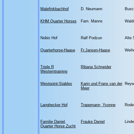
Malefinkbachhof
D. Neumann
Busc
KHM Quarter Horses
Fam. Manns
Walds
Nobis Hof
Ralf Podzun
Alte 
Quarterhorse-Haase
Fr.Jansen-Haase
Weihe
Triple R
Ribana Schneider
Westerntraining
Westpoint-Stables
Karin und Frans van der
Reyw
Meer
Langhecker Hof
Trappmann, Yvonne
Rode
Familie Daniel,
Frauke Daniel
Lind
Quarter Horse Zucht