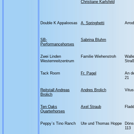
Christiane Karlsfeld
Double K Appaloosas
A. Springhetti
Arro
SB-
Sabrina Bluhm
Performancehorses
Zwei Linden
Familie Wiehenstroh
Wall
Westernreitzentrum
Stra
Tack Room
Fr. Pagel
An d
21
Reitstall Andreas
Andres Brolich
Vitus
Brolich
Ten Oaks
Axel Straub
Fladd
Quarterhorses
Peppy`s Tino Ranch
Ute und Thomas Hoppe
Döns
113