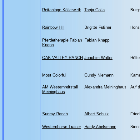
Reitanlage Köllerwirth
Tanja Golla
Burgs
Rainbow Hill
Brigitte Füßner
Hons
Pferdetherapie Fabian
Fabian Knapp
Knapp
OAK VALLEY RANCH
Joachim Walter
Hölte
Most Colorful
Gundy Niemann
Kame
AM Westernreitstall
Alexandra Meininghaus
Auf 
Meininghaus
Sunray Ranch
Albert Schulz
Fried
Westernhorse-Trainer
Hardy Abelsmann
Sinne