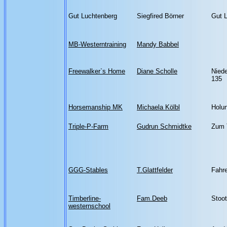
Gut Luchtenberg
Siegfired Börner
Gut 
MB-Westerntraining
Mandy Babbel
Freewalker`s Home
Diane Scholle
Niede
135
Horsemanship MK
Michaela Kölbl
Holu
Triple-P-Farm
Gudrun Schmidtke
Zum 
GGG-Stables
T.Glattfelder
Fahr
Timberline-
Fam.Deeb
Stoot
westernschool