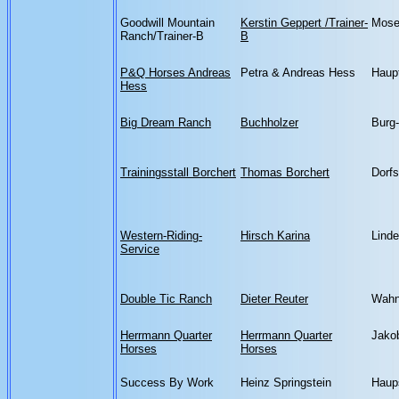
Goodwill Mountain
Kerstin Geppert /Trainer-
Mose
Ranch/Trainer-B
B
P&Q Horses Andreas
Petra & Andreas Hess
Haup
Hess
Big Dream Ranch
Buchholzer
Burg-
Trainingsstall Borchert
Thomas Borchert
Dorfs
Western-Riding-
Hirsch Karina
Linde
Service
Double Tic Ranch
Dieter Reuter
Wahn
Herrmann Quarter
Herrmann Quarter
Jako
Horses
Horses
Success By Work
Heinz Springstein
Haup