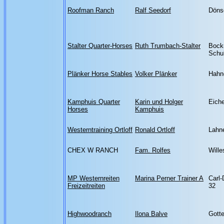
Roofman Ranch
Ralf Seedorf
Dönse
Stalter Quarter-Horses
Ruth Trumbach-Stalter
Bock
Schu
Plänker Horse Stables
Volker Plänker
Hahn
Kamphuis Quarter
Karin und Holger
Eiche
Horses
Kamphuis
Westerntraining Ortloff
Ronald Ortloff
Lahne
CHEX W RANCH
Fam. Rolfes
Wille
MP Westernreiten
Marina Perner Trainer A
Carl
Freizeitreiten
32
Highwoodranch
Ilona Balve
Gott