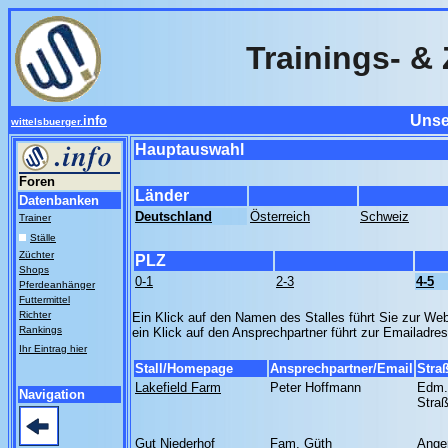
Trainings- & 
Unse
info
wittelsbuerger.
Hauptauswahl
Foren
Länder
Datenbanken
Deutschland
Österreich
Schweiz
Trainer
Ställe
Züchter
PLZ
Shops
0-1
2-3
4-5
Pferdeanhänger
Futtermittel
Richter
Ein Klick auf den Namen des Stalles führt Sie zur Web
Rankings
ein Klick auf den Ansprechpartner führt zur Emailadre
Ihr Eintrag hier
Stall/Homepage
Ansprechpartner/Email
Stra
Lakefield Farm
Peter Hoffmann
Edm.
Navigation
Stra
Gut Niederhof
Fam. Güth
Ange