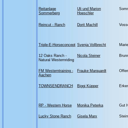
Reitanlage
Uli und Marion
Somm
Sommerberg
Hoeschler
Reincut - Ranch
Dorit Machill
Voss
Triple-E-Horseconcept
Svenja Vollbrecht
Marie
12 Oaks Ranch -
Nicola Steiner
Brun
Natural Westernriding
FM Westerntraining -
Frauke Marquardt
Offer
Aachen
TOWNSENDRANCH
Biggi Küpper
Erke
RP - Western Horse
Monika Peterka
Gut 
Lucky Stone Ranch
Gisela Marx
Stei