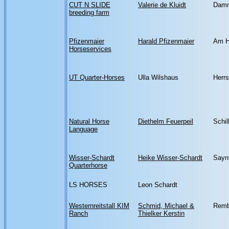
CUT N SLIDE
Valerie de Kluidt
Damm
breeding farm
Pfizenmaier
Harald Pfizenmaier
Am H
Horseservices
UT Quarter-Horses
Ulla Wilshaus
Herrs
Natural Horse
Diethelm Feuerpeil
Schil
Language
Wisser-Schardt
Heike Wisser-Schardt
Saynt
Quarterhorse
LS HORSES
Leon Schardt
Westernreitstall KIM
Schmid, Michael &
Remb
Ranch
Thielker Kerstin