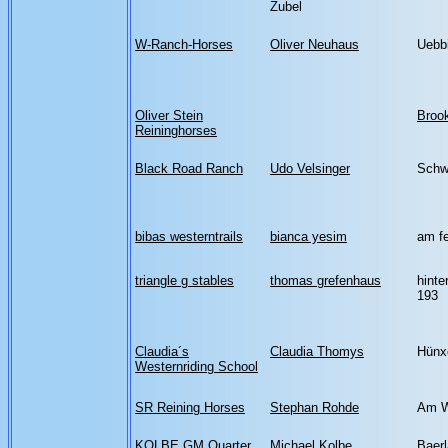
Zubel
W-Ranch-Horses
Oliver Neuhaus
Uebb
Oliver Stein
Broo
Reininghorses
Black Road Ranch
Udo Velsinger
Schw
bibas westerntrails
bianca yesim
am fe
triangle g stables
thomas grefenhaus
hint
193
Claudia´s
Claudia Thomys
Hünx
Westernriding School
SR Reining Horses
Stephan Rohde
Am W
KOLBE GM Quarter
Michael Kolbe
Baer