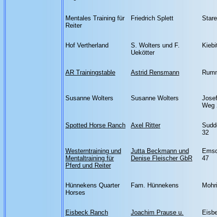
Mentales Training für
Friedrich Splett
Star
Reiter
Hof Vertherland
S. Wolters und F.
Kiebi
Uekötter
AR Trainingstable
Astrid Rensmann
Rumm
Susanne Wolters
Susanne Wolters
Jose
Weg 
Spotted Horse Ranch
Axel Ritter
Sudde
32
Westerntraining und
Jutta Beckmann und
Emsde
Mentaltraining für
Denise Fleischer GbR
47
Pferd und Reiter
Hünnekens Quarter
Fam. Hünnekens
Mohr
Horses
Eisbeck Ranch
Joachim Prause u.
Eisb