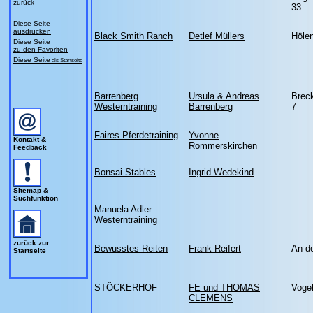
zurück
33
Diese Seite
ausdrucken
Black Smith Ranch
Detlef Müllers
Höle
Diese Seite
zu den Favoriten
Diese Seite
als Startseite
Barrenberg
Ursula & Andreas
Brec
Westerntraining
Barrenberg
7
Faires Pferdetraining
Yvonne
Kontakt &
Rommerskirchen
Feedback
Bonsai-Stables
Ingrid Wedekind
Sitemap &
Suchfunktion
Manuela Adler
Westerntraining
zurück zur
Bewusstes Reiten
Frank Reifert
An de
Startseite
STÖCKERHOF
FE und THOMAS
Vogel
CLEMENS