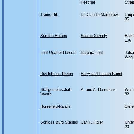
Peschel
Stra
Trains Hill
Dr. Claudia Mamerow
Laup
35
Sunrise Horses
Sabine Schady
Balk
106
Lohf Quarter Horses
Barbara Lohf
Johä
Weg 
Davilsbrook Ranch
Harry und Renata Kundt
Stallgemeinschaft
A. und A. Hermanns
West
Westh.
82
Horsefield-Ranch
Siefe
Schloss Burg Stables
Carl P. Fidler
Unte
20