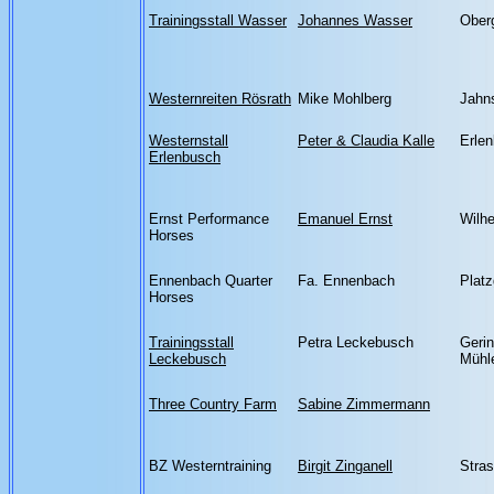
Trainingsstall Wasser
Johannes Wasser
Ober
Westernreiten Rösrath
Mike Mohlberg
Jahn
Westernstall
Peter & Claudia Kalle
Erle
Erlenbusch
Ernst Performance
Emanuel Ernst
Wilh
Horses
Ennenbach Quarter
Fa. Ennenbach
Platz
Horses
Trainingsstall
Petra Leckebusch
Geri
Leckebusch
Mühl
Three Country Farm
Sabine Zimmermann
BZ Westerntraining
Birgit Zinganell
Stra