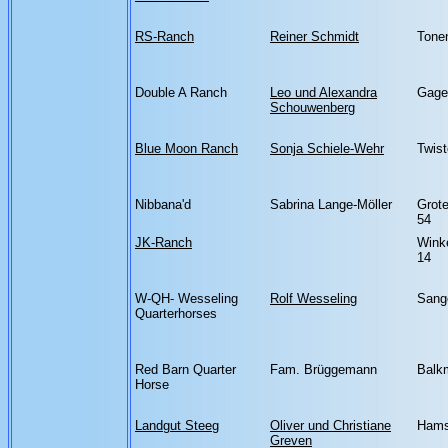
RS-Ranch
Reiner Schmidt
Tonen
Double A Ranch
Leo und Alexandra
Gage
Schouwenberg
Blue Moon Ranch
Sonja Schiele-Wehr
Twist
Nibbana'd
Sabrina Lange-Möller
Grote
54
JK-Ranch
Wink
14
W-QH- Wesseling
Rolf Wesseling
Sang
Quarterhorses
Red Barn Quarter
Fam. Brüggemann
Balk
Horse
Landgut Steeg
Oliver und Christiane
Hams
Greven