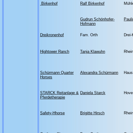
Birkenhof
Ralf Birkenhof
Mühl
Gudrun Schönhofer-
Pauli
Hofmann
Dreikronenhof
Fam. Orth
Drei-
Hightower Ranch
Tanja Klawuhn
Rhein
Schürmann Quarter
Alexandra Schürmann
Haus
Horses
STARCK Reitanlage &
Daniela Starck
Hove
Pferdetherapie
Safety-Hhorse
Brigitte Hirsch
Rhein