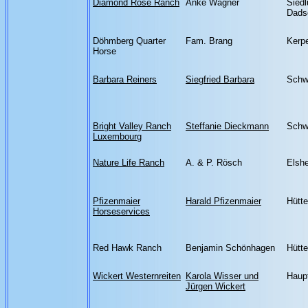
Diamond Rose Ranch
Anke Wagner
Sied
Dads
Döhmberg Quarter
Fam. Brang
Kerpe
Horse
Barbara Reiners
Siegfried Barbara
Schw
Bright Valley Ranch
Steffanie Dieckmann
Schw
Luxembourg
Nature Life Ranch
A. & P. Rösch
Elshe
Pfizenmaier
Harald Pfizenmaier
Hütt
Horseservices
Red Hawk Ranch
Benjamin Schönhagen
Hütt
Wickert Westernreiten
Karola Wisser und
Haup
Jürgen Wickert