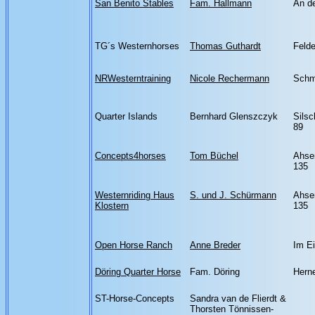
San Benito Stables
Fam. Hallmann
An d
TG´s Westernhorses
Thomas Guthardt
Felde
NRWesterntraining
Nicole Rechermann
Schm
Quarter Islands
Bernhard Glenszczyk
Silsc
89
Concepts4horses
Tom Büchel
Ahse
135
Westernriding Haus
S. und J. Schürmann
Ahse
Klostern
135
Open Horse Ranch
Anne Breder
Im Ei
Döring Quarter Horse
Fam. Döring
Hern
ST-Horse-Concepts
Sandra van de Flierdt &
Thorsten Tönnissen-