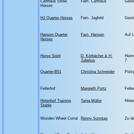
Carthaus Show
Fam. Carthaus
Gest
Horses
HJ Quarter Horses
Fam. Jagfeld
Gest
Hansen Quarter
Fam. Hansen
Auf L
Horses
Horse Spirit
D. Körbächer & H.
Hümm
Jubelius
7
Quarter-B51
Christina Schneider
Pütz
Fellerhof
Margreth Portz
Felle
Hirtenhof Training
Tanja Müller
Hirte
Stable
Wooden Wheel Corral
Renny Sonntag
Zu d