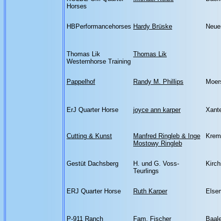
Horses
HBPerformancehorses
Hardy Brüske
Neuen
Thomas Lik
Thomas Lik
Westernhorse Training
Pappelhof
Randy M. Phillips
Moers
ErJ Quarter Horse
joyce ann karper
Xante
Cutting & Kunst
Manfred Ringleb & Inge
Krem
Mostowy Ringleb
Gestüt Dachsberg
H. und G. Voss-
Kirch
Teurlings
ERJ Quarter Horse
Ruth Karper
Else
P-911 Ranch
Fam. Fischer
Baale