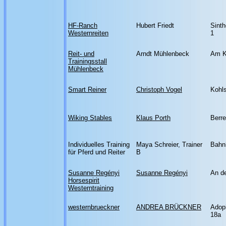
HF-Ranch
Hubert Friedt
Sint
Westernreiten
1
Reit- und
Arndt Mühlenbeck
Am K
Trainingsstall
Mühlenbeck
Smart Reiner
Christoph Vogel
Kohl
Wiking Stables
Klaus Porth
Berre
Individuelles Training
Maya Schreier, Trainer
Bahnh
für Pferd und Reiter
B
Susanne Regényi
Susanne Regényi
An de
Horsespirit
Westerntraining
westernbrueckner
ANDREA BRÜCKNER
Adoph
18a