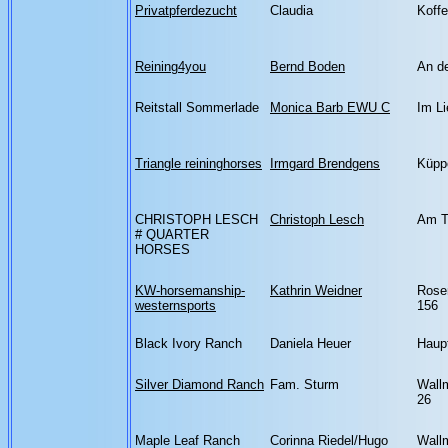
Privatpferdezucht
Claudia
Koffe
Reining4you
Bernd Boden
An d
Reitstall Sommerlade
Monica Barb EWU C
Im Li
Triangle reininghorses
Irmgard Brendgens
Küpp
CHRISTOPH LESCH
Christoph Lesch
Am T
# QUARTER
HORSES
KW-horsemanship-
Kathrin Weidner
Rose
westernsports
156
Black Ivory Ranch
Daniela Heuer
Haupt
Silver Diamond Ranch
Fam. Sturm
Wallm
26
Maple Leaf Ranch
Corinna Riedel/Hugo
Wallm