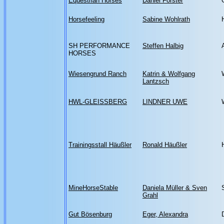
Equestrian Horses
Daniel Förster
Horsefeeling
Sabine Wohlrath
SH PERFORMANCE
Steffen Halbig
HORSES
Wiesengrund Ranch
Katrin & Wolfgang
Lantzsch
HWL-GLEISSBERG
LINDNER UWE
Trainingsstall Häußler
Ronald Häußler
MineHorseStable
Daniela Müller & Sven
Grahl
Gut Bösenburg
Eger, Alexandra