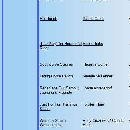
Elk-Ranch
Rainer Giese
"Fair Play" for Horse and
Heike Rieks
Rider
Southcurve Stables
Thoams Göhler
Flying Horse Ranch
Madeleine Leitner
Reitanlage Gut Sarnow,
Joana Ahrensdorf
Joana und Freunde
Just For Fun Trainings
Torsten Haier
Stable
Western Stable
Andy Ciczewski/ Claudia
Werneuchen
Huse