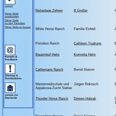
zurück
Reitanlage Zehren
B.Großer
Diese Seite
ausdrucken
Diese Seite
zu den Favoriten
Diese Seite
als Startseite
White Horse Ranch
Familie Esfeld
Pistolero Ranch
Cathleen Trudrung
Bauernhof Helm
Kormelia Helm
Kontakt &
Feedback
Cattlemans Ranch
Bernd Stamm
Sitemap &
Suchfunktion
Westernreitschule und
Jürgen Rokosch
Appaloosa-Zucht Sielow
zurück zur
Startseite
Thunder Horse Ranch
Doreen Hobrak