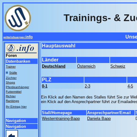
Trainings- & Zu
Unse
info
wittelsbuerger.
Hauptauswahl
Foren
Länder
Datenbanken
Deutschland
Österreich
Schweiz
Trainer
Ställe
Züchter
PLZ
Shops
0-1
2-3
4-5
Pferdeanhänger
Futtermittel
Richter
Ein Klick auf den Namen des Stalles führt Sie zur Web
Rankings
ein Klick auf den Ansprechpartner führt zur Emailadre
Ihr Eintrag hier
Stall/Homepage
Ansprechpartner/Email
Westerntraining-Bapp
Daniela Bapp
Navigation
Navigation