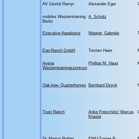
AV Gestüt Ramyr
Alexander Eger
mobiles Westerntraining
A. Schütz
Berlin
Executive Appaloosa
Wagner, Gabriele
Ego-Ranch GmbH
Torsten Haier
Avena
Phillipp M. Haug
Westerntrainingszentrum
Oak-tree- Quarterhorses
Bernhard Dzeyk
Trust Ranch
Anke Frieschütz/ Marcus
Krause
Dr. Marion Rother
EWU-Trainer B