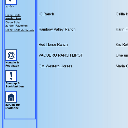
zurück
IC Ranch
Csilla 
Diese Seite
ausdrucken
Diese Seite
zu den Favoriten
Rainbow Valley Ranch
Karin F
Diese Seite
als Startseite
Red Horse Ranch
Kis Ré
VAQUERO RANCH LIPOT
Uwe un
Kontakt &
Feedback
GM Western Horses
Maria 
Sitemap &
Suchfunktion
zurück zur
Startseite