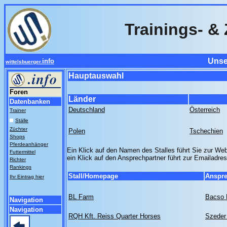
Trainings- & 
Unse
info
wittelsbuerger.
Hauptauswahl
Foren
Länder
Datenbanken
Deutschland
Österreich
Trainer
Ställe
Züchter
Polen
Tschechien
Shops
Pferdeanhänger
Ein Klick auf den Namen des Stalles führt Sie zur Web
Futtermittel
ein Klick auf den Ansprechpartner führt zur Emailadre
Richter
Rankings
Stall/Homepage
Anspre
Ihr Eintrag hier
BL Farm
Bacso 
Navigation
Navigation
RQH Kft. Reiss Quarter Horses
Szeder