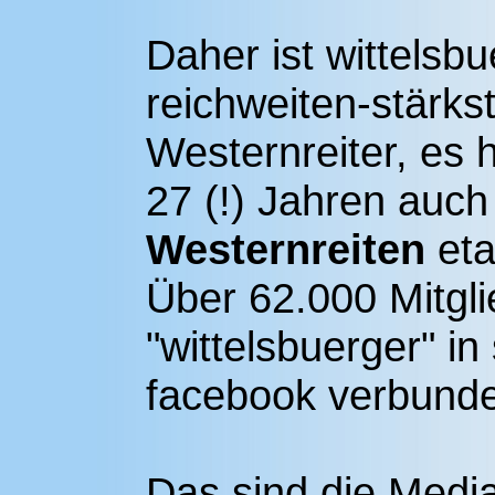
Daher ist wittelsb
reichweiten-stärks
Westernreiter, es 
27 (!) Jahren auch
Westernreiten
etab
Über 62.000 Mitgli
"wittelsbuerger" i
facebook verbund
Das sind die Medi