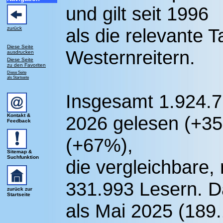
und gilt seit 1996
als die relevante T
zurück
Diese Seite
Westernreitern.
ausdrucken
Diese Seite
zu den Favoriten
Diese Seite
als Startseite
Insgesamt 1.924.7
Kontakt &
2026 gelesen (+3
Feedback
(+67%),
Sitemap &
Suchfunktion
die vergleichbare, 
331.993 Lesern. D
zurück zur
Startseite
als Mai 2025 (189.