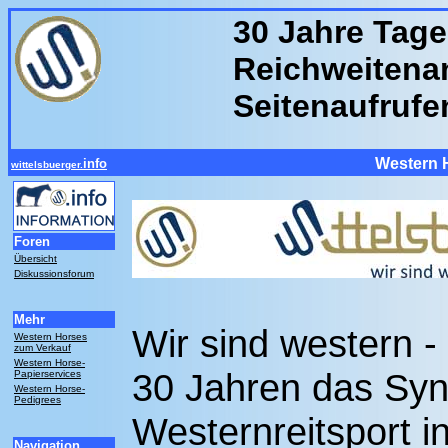
30 Jahre Tage
Reichweitenan
Seitenaufrufe
Western 
info
wittelsbuerger.
Foren
Übersicht
Diskussionsforum
Mehr
Wir sind western - 
Western Horses
zum Verkauf
Western Horse-
30 Jahren das Sy
Papierservices
Western Horse-
Pedigrees
Westernreitsport 
Navigation