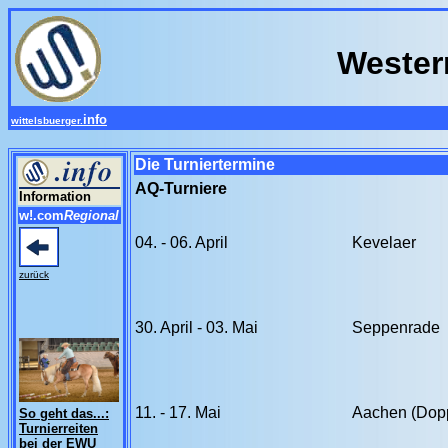
Wester
info
wittelsbuerger.
Die Turniertermine
AQ-Turniere
Information
w!.com
Regional
04. - 06. April
Kevelaer
zurück
30. April - 03. Mai
Seppenrade
11. - 17. Mai
Aachen (Dop
So geht das...:
Turnierreiten
bei der EWU