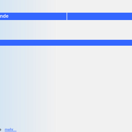
ände
he
mehr...