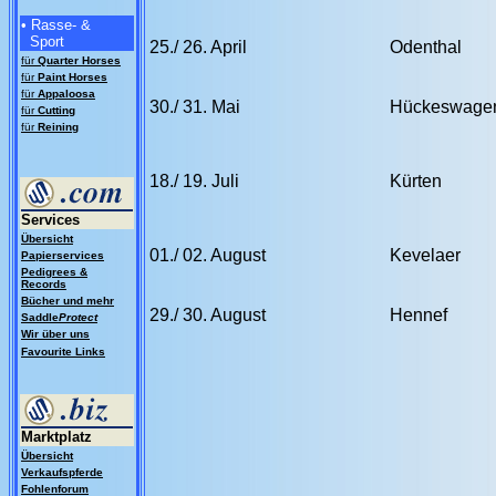
• Rasse- &
Sport
25./ 26. April
Odenthal
für
Quarter Horses
für
Paint Horses
für
Appaloosa
30./ 31. Mai
Hückeswage
für
Cutting
für
Reining
18./ 19. Juli
Kürten
Services
Übersicht
01./ 02. August
Kevelaer
Papierservices
Pedigrees &
Records
Bücher und mehr
29./ 30. August
Hennef
Saddle
Protect
Wir über uns
Favourite Links
Marktplatz
Übersicht
Verkaufspferde
Fohlenforum