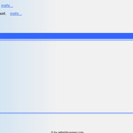
mehr...
port.
mehr...
© by
wittelsbuerger.com