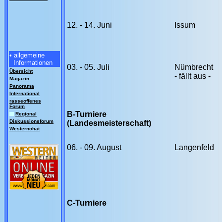
12. - 14. Juni
Issum
• allgemeine
Informationen
03. - 05. Juli
Nümbrecht
Übersicht
- fällt aus -
Magazin
Panorama
International
rasseoffenes
Forum
B-Turniere
Regional
Diskussionsforum
(Landesmeisterschaft)
Westernchat
06. - 09. August
Langenfeld
C-Turniere