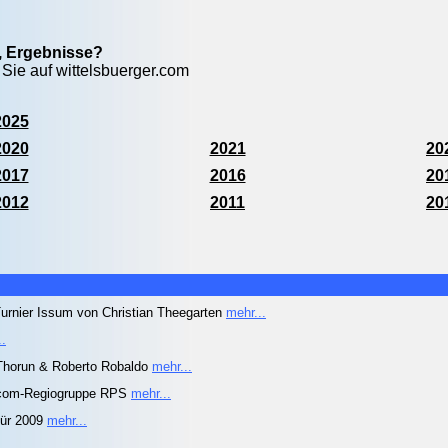
e, Ergebnisse?
 Sie auf wittelsbuerger.com
2025
2020
2021
20
2017
2016
20
2012
2011
20
urnier Issum von Christian Theegarten
mehr...
..
 Thorun & Roberto Robaldo
mehr...
!.com-Regiogruppe RPS
mehr...
für 2009
mehr...