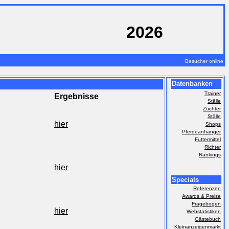
2026
Besucher online
Datenbanken
Trainer
Ergebnisse
Ställe
Züchter
Ställe
hier
Shops
Pferdeanhänger
Futtermittel
Richter
Rankings
hier
Specials
Referenzen
Awards & Preise
Fragebogen
hier
Webstatistiken
Gästebuch
Kleinanzeigenmarkt