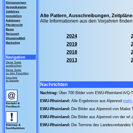
Kleinanzeigen
Hengstkatalog
Jobbörse
Alte Pattern, Ausschreibungen, Zeitplän
Immobilien
Alle Informationen aus den Vorjahren finden
Auktionen
Pferderecht
Bazar
Reisezeit
2024
ShoppingMall
Marketing
2019
2018
Navigation
2013
Diese Seite
ausdrucken
Diese Seite
zu den Favoriten
Diese Seite
als Startseite
Nachrichten
Nachtrag:
Über 700 Bilder vom EWU-Rheinland A/Q-T
EWU-Rheinland:
Alle Ergebnisse aus Alpenrod
mehr.
Kontakt &
Feedback
EWU-Rheinland:
Die Bilder aus Alpenrod von Maike
EWU-Rheinland:
Die Bilder aus Alpenrod von der w
EWU-Rheinland:
Die Termine des Landesverbandes 
Sitemap &
Suchfunktion