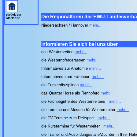
zurück zur
Die Regionalforen der EWU-Landesverb
Startseite
Niedersachsen / Hannover
mehr...
Informieren Sie sich bei uns über
das Westernreiten
mehr...
die Westernpferderassen
mehr...
Informatives zur Anatomie
mehr...
Informatives zum Exterieur
mehr...
die Turnierdisziplinen
mehr...
das Quarter Horse als Rennpferd
mehr...
die Fachbegriffe des Westernreitens
mehr...
die Termine und Messen für Westernreiter
mehr...
die TV-Termine zum Reitsport
mehr...
die Kurstermine für Westernreiter
mehr...
die Trainer und Ausbildungsställe/Züchter in Ihrer Nä