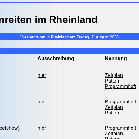
nreiten im Rheinland
Westernreiten in Rheinland am Freitag, 7. August 2026
Ausschreibung
Nennung
hier
Zeitplan
Pattern
Programmheft
hier
Programmheft
Zeitplan
Pattern
pelshow)
hier
Programmheft
Zeitplan